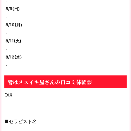
-
8/9(日)
-
8/10(月)
-
8/11(火)
-
8/12(水)
-
響はメスイキ屋さんの口コミ体験談
O様
■セラピスト名