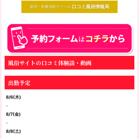
口コミ風俗情報局
新宿・歌舞伎町デリヘル
風俗サイトの口コミ体験談・動画
出勤予定
8/6(木)
-
8/7(金)
-
8/8(土)