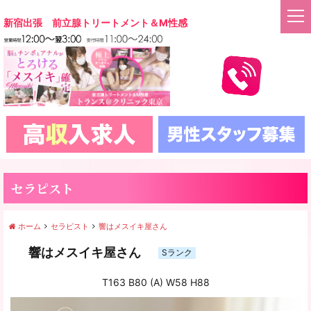
t
新宿出張 前立腺トリートメント＆M性感
o
g
g
l
e
n
a
v
i
g
a
セラピスト
t
i
o
ホーム
セラピスト
響はメスイキ屋さん
n
響はメスイキ屋さん
Sランク
T163 B80 (A) W58 H88