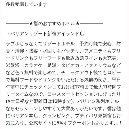
多数受講しています
━━━━━★響のおすすめホテル★━━━━━
・バリアンリゾート新宿アイランド店
ラブホじゃなくてリゾートホテル、予約可能で安心、防
音・清掃・接客・水回りもバッチリ、アメニティもフリ
ードリンクもフリーフードも飲み放題ワインも大充実。
岩盤浴・カラオケ・足湯・タピオカ・アクアリウムなど
など色々無料で楽しめて、チェックアウト後でもロビー
で無料フードやドリンクをいただける気前の良さ。平日
午前中にチェックインしておけば17時まで最大11時間フ
リータイムなので、日中スタートセッションにぴったり
(※土日祝など混雑日は16時まで)。バリアン系列ホテル
ならセッションしやすくて大変ありがたいです。響は他
にバリアン本店、グランピング、プティバリ東新宿もお
気に入り。公式サイトに5%オフクーポンもありますよ！