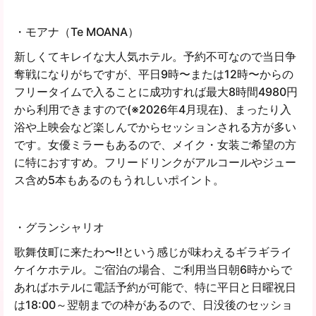
・モアナ（Te MOANA）
新しくてキレイな大人気ホテル。予約不可なので当日争
奪戦になりがちですが、平日9時〜または12時〜からの
フリータイムで入ることに成功すれば最大8時間4980円
から利用できますので(※2026年4月現在)、まったり入
浴や上映会など楽しんでからセッションされる方が多い
です。女優ミラーもあるので、メイク・女装ご希望の方
に特におすすめ。フリードリンクがアルコールやジュー
ス含め5本もあるのもうれしいポイント。
・グランシャリオ
歌舞伎町に来たわ〜!!という感じが味わえるギラギライ
ケイケホテル。ご宿泊の場合、ご利用当日朝6時からで
あればホテルに電話予約が可能で、特に平日と日曜祝日
は18:00～翌朝までの枠があるので、日没後のセッショ